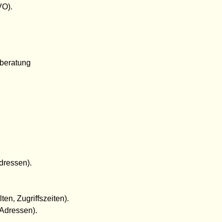
VO).
beratung
dressen).
en, Zugriffszeiten).
-Adressen).